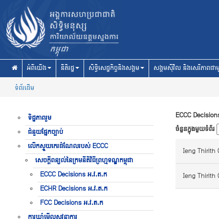
Skip to main content
អំពីយើង
នីតិរដ្ឋ
សិទ្ធិសេដ្ឋកិច្ចនិងសង្គម
សង្គមស៊ីវិល និងសេរីភាពជាម
ទំព័រដើម
ECCC Decisions
ទិដ្ឋភាពរួម
ចំនួនក្នុងមួយទំព័រ
ជំនួយផ្នែកច្បាប់
លើកស្ទួយកេរដំណែលរបស់ ECCC
Ieng Thirith
សេចក្តីពន្យល់នៃក្រមនីតិវិធីព្រហ្មទណ្ឌកម្ពុជា
ECCC Decisions អ.វ.ត.ក
Ieng Thirith
ECHR Decisions អ.វ.ត.ក
FCC Decisions អ.វ.ត.ក
ការឃ្លាំមើលសវនាការ