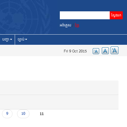
អង់គ្លេស
/
ខ្មែរ
បញ្ហា
ច្បាប់
Fri 9 Oct 2015
9
10
11