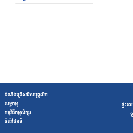
ដំណឹងជ្រើសរើសបុគ្គលិក
លទ្ធកម្ម
ផ្ទះលេ
កម្មវិធីកម្មសិក្សា
ទ
ទំព័រផែនទី