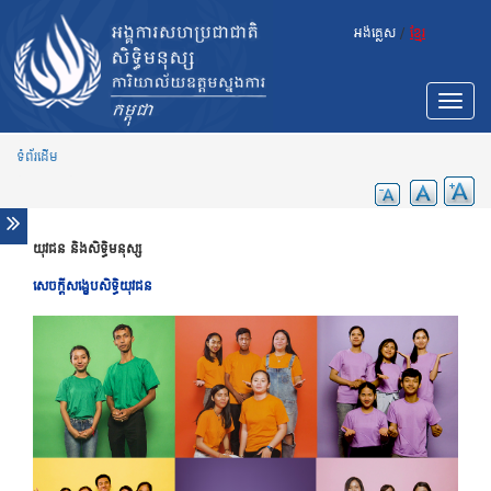
Skip to main content
អង់គ្លេស
/
ខ្មែរ
Toggle
navigat
ទំព័រដើម
យុវជន និងសិទ្ធិមនុស្ស
សមធម៌យែនឌ័រនិងសិទ្ធិមនុស្ស
សិទិ្ធអ្នកស្រឡាញ់ភេទដូចគ្នា
​សេ​ច​ក្តី​សង្ខេប​សិទ្ធិយុវ​ជន
យុវជន និងសិទ្ធិមនុស្ស
ជំងឺកូវីដ-១៩ និងសិទ្ធិមនុស្ស