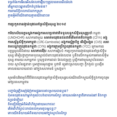
​ទម្រង់​នៃ​ការ​រើស​អើស​ដែល​ជា​រឿយៗ​ត្រូវ​បាន​គេន​មើល​រំ​លង
​តើ​អ្នក​បោះ​ឆ្នោត​លើក​ដំ​បូង​មែន​ទេ?
​ការពា​រ​សិទ្ធិ​ពល​ករ​ចំ​ណាក​ស្រុក
គ្មាន​អ្វីអំ​ពី​យើង​ដោយគ្មាន​យើង​នោះ​ទេ
​កា​រប្រ​កួត​ពាន​រង្វាន់យុវ​ជន​គាំទ្រ​សិទ្ធិ​ម​នុស្ស ២០១៩
​ការិ​យាល័យឧត្តម​ស្នង​ការ​អង្គ​កា​រ​សហ​ប្រ​ជា​ជាតិ​ទ​ទួល​បន្ទុក​សិទ្ធិ​ម​នុស្ស​ប្រ​ចាំ
​កម្ពុ​ជា
(UNOHCHR) ​សហ​ការ​ជា​មួយ
​សមា​គមយុវ​ជន​ជន​ជាតិ​ដើម​ភាគ​តិច​កម្ពុ​ជា
(CIYA)
​អង្គ​
ការ​សម្ព័ន្ធ​សិទ្ធិកុមា​រ​កម្ពុ​ជា
(CRC-Cambodia)
​អង្គ​កា​រ​ស្ម័​គ្រ​ចិត្ត ​ដើម្បី​សង្គម
(CVS)
​ស​មា​
គមបណ្តា​ញយុវ​ជន​កម្ពុ​ជា
(CYN)
​អង្គ​កា​រ​ក្រុម​ប្រឹក្សាយុវ​ជន​កម្ពុ​ជា
(YCC) ​ក្រោម​ការឧ​
បត្ថម្ភមូ​លនិធិ​ដោយ
​សហ​ភាព​អឺ​រ៉ុប
​សហ​ការ​រៀប​ចំ ​កា​រប្រ​កួត​ពាន​រង្វាន់យុវ​ជន​គាំទ្រ​សិទ្ធិ​ម​
នុស្ស ​ដើម្បី​បង្ហាញ​ការ​ទ​ទួល​ស្គាល់​ចំ​ពោះយុវ​ជន​ដែល​បាន ឬ​នឹង​លើក​កម្ពស់​ការ​គោរព​សិទ្ធិ​ម​
នុស្ស ​តាម​រ​យៈស​កម្ម​ភាព ឬយុទ្ធនា​កា​រ​នានា ​ដែល​ជម្រុញ ឬ​ធ្វើ​ការ​ជា​មួ​យស្ថាប័ន​ន​យោ​
បាយ​ ស្ថាប័ន​រដ្ឋ​នានា ឬ​អាជ្ញាធ​រ​មូល​ដ្ឋាន ឬ​ជា​តិ ​ឲ្យ​ដោះ​ស្រាយ​បញ្ហា ​ក្តី​កង្វល់ ឬ​បង្កើត​
គោល​ន​យោ​បាយ​នានា ​នៅ​ក្នុង​សហគ​មន៍ ឬ​សង្គម។
​សូម​មើល​វីដេ​អូពំ​ពី​វិ​ធី​ដែ​លយុវ​ជនអ្ន​គាំទ្រ​សិទ្ធិ​ម​នុស្ស​របស់​យើង​លើកស្ទួ​យ​សិទ្ធិ​ក្នុង​ការ​ចូល​រួម​
នៅ​ប្រ​ទេស​កម្ពុ​ជា៖
​បញ្ហា​ខ្សែភ្លើ​ងរញ៉េរញ៉ៃ​តាម​ផ្លូវ​អាច​ដោះ​ស្រាយ​បានឬ​ទេ?
​ពុំ​មានយុវ​ជន​ណាម្នាក់គួ​រ​បោះ​បង់​ចោល​កា​រ​សិក្សា ​ដោយ​សារ​តែ​កត្តា​ជីវ​ភាព​រស់​នៅ ​និង​កត្តា​
វប្ប​ធម៌​ឡើយ!
​គិត​ឡើង​វិញអំ​ពី​អំ​ពើ​ហិង្សា​ដោ​យ​ម​ហា​ជន!
​តើ​អំ​ពើ​ហិង្សា​ប៉ះ​ពាល់​ដល់​កុ​មារ​ដូ​ចម្តេច​ខ្លះ?
​តោះ​យើង​និ​យាយអំ​ពី​ន​យោ​បាយ​នៅ​ក្នុងស្ថាប័ន​សិក្សា