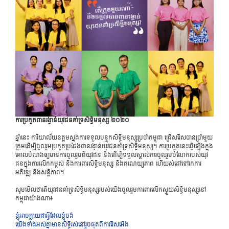
កា​រប្រ​កួត​ពាន​រង្វាន់យុវ​ជន​គាំទ្រ​សិទ្ធិ​ម​នុស្ស ២០២០
​ឆ្នាំ​នេះ ​ការិ​យាល័យឧត្តម​ស្នង​ការ​ទ​ទួល​បន្ទុក​សិទ្ធិ​ម​នុស្ស​ប្រ​ចាំ​កម្ពុ​ជា ជ្រើស​រើស​បា​ន​ប្រាំ​មួ​យ​
ក្រុម​ដើម្បី​ចូល​រួមប្រកួ​ត​ប្រ​ជែង​ពាន​រង្វាន់យុវ​ជន​គាំទ្រ​សិទ្ធិ​ម​នុស្ស។ ​កា​រប្រ​កួត​នេះ​ធ្វើ​ឡើង​ក្នុង​
គោល​បំណង​ឲ្យ​មាន​ការ​ចូល​រួម​ពីយុវ​ជន ​និង​ដើម្បី​ទ​ទួល​ស្គាល់​ការ​ចូល​រួម​ចំ​ណែក​របស់យុវ​
ជន​ក្នុង​ការ​លើក​កម្ពស់ ​និង​ការពា​រ​សិទ្ធិ​ម​នុស្ស ​និង​គណេយ្យ​ភាព ​ហើ​យ​សំ​ដៅ​ទៅ​រក​ការ​
អភិវឌ្ឍ ​និង​សន្តិ​ភាព។
​សូម​មើល​ថា​តើយុវ​ជន​គាំទ្រ​សិទ្ធិ​ម​នុស្ស​របស់​យើង​ចូល​រួម​ការ​ពារ​លើកស្ទួ​យ​សិទ្ធិ​ម​នុស្ស​នៅ​
កម្ពុ​ជា​យ៉ាង​ណា៖
​ខ្ញុំ​អា​ច​ក្លាយ​ជា​អ្វី​ដែល​ខ្ញុំ​ចង់
​យើង​ទាំង​អស់​គ្នា​មាន​សិទ្ធិ​រស់​នៅ​រួច​ផុត​ពី​ការ​រើស​អើង