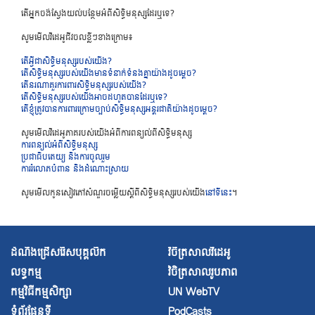
​តើ​អ្នក​ចង់ស្វែង​យល់​បន្ថែមអំ​ពី​សិទ្ធិ​ម​នុស្ស​ដែរឬ​ទេ?
​សូម​មើល​វីដេ​អូ​ជីវចលខ្លីៗ​ខាង​ក្រោម៖
​តើ​អ្វី​ជា​សិទ្ធិ​ម​នុស្ស​របស់​យើង?
​តើ​សិទ្ធិ​ម​នុស្ស​របស់​យើង​មាន​ទំ​នាក់​ទំនង​គ្នា​យ៉ាង​ដូ​ចម្តេច?
​តើ​នរ​ណា​គួរ​ការពា​រ​សិទ្ធិ​ម​នុស្ស​របស់​យើង?
​តើ​សិទ្ធិ​ម​នុស្ស​របស់​យើង​អាចដ​ហូត​បាន​ដែរឬ​ទេ?
​តើ​ខ្ញុំ​ត្រូវ​បាន​ការពា​រ​ក្រោម​ច្បាប់​សិទ្ធិ​ម​នុស្ស​អន្តរ​ជា​តិ​យ៉ាង​ដូ​ចម្តេច?
​សូម​មើល​វីដេ​អូ​ភាគ​របស់​យើងអំ​ពី​ការ​ពន្យល់​ពី​សិទ្ធិ​ម​នុស្ស
​ការ​ពន្យល់អំ​ពី​សិទ្ធិ​ម​នុស្ស
​ប្រ​ជាធិ​បតេយ្យ ​និង​ការ​ចូល​រួម
​ការ​រំ​លោភ​បំ​ពាន ​និង​ដំ​ណោះ​ស្រាយ
​សូម​មើ​ល​កូន​សៀវភៅ​សំណួរ​ចម្លើ​យស្តី​ពី​សិទ្ធិ​ម​នុស្ស​របស់​យើង
​នៅ​ទី​នេះ
។
ដំណឹងជ្រើសរើសបុគ្គលិក
វិចិត្រសាលវីដេអូ
លទ្ធកម្ម
វិចិត្រសាល
រូបភាព
កម្មវិធីកម្មសិក្សា
UN WebTV
ទំព័រផែនទី
PodCasts