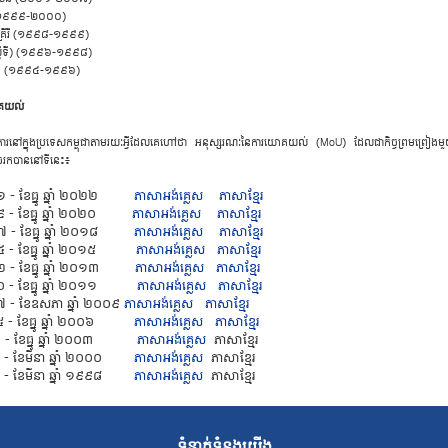
េតឌី (១៩៩៩-២០០០)
 ម៉េកគ្រី​រី (១៩៩៨-១៩៩៩)
ស្តី​ទី) (១៩៩៦-១៩៩៨)
​ម៉ុង (១៩៩៤-១៩៩៦)
យោគ​យល់
ិ​ការ​នៅ​ក្នុង​ប្រ​ទេស​កម្ពុ​ជា​តាម​រ​យៈ​អ្វី​ដែល​គេ​ហៅ​ថា ​អ​នុស្ស​រ​ណៈ​នៃ​កា​រ​យោគ​យល់ (MoU) ​ដែល​ជា​កិច្ចព្រមព្រៀង​
​បាន​នៅ​ទី​នេះ៖
២០២១ - ​ខែ​ធ្នូ ​ឆ្នាំ ២០២២
​ភា​សា​អង់គ្លេស
​ភា​សា​ខ្មែរ
២០១៩ - ​ខែ​ធ្នូ ​ឆ្នាំ ២០២០
​ភា​សា​អង់គ្លេស
​ភា​សា​ខ្មែរ
២០១៧ - ​ខែ​ធ្នូ ​ឆ្នាំ ២០១៨
​ភា​សា​អង់គ្លេស
​ភា​សា​ខ្មែរ
 ២០១៤ - ​ខែ​ធ្នូ ​ឆ្នាំ ២០១៥
​ភា​សា​អង់គ្លេស
​ភា​សា​ខ្មែរ
 ២០១២ - ​ខែ​ធ្នូ ​ឆ្នាំ ២០១៣
​ភា​សា​អង់គ្លេស
​ភា​សា​ខ្មែរ
 ២០១០ - ​ខែ​ធ្នូ ​ឆ្នាំ ២០១១
​ភា​សា​អង់គ្លេស
​ភា​សា​ខ្មែរ
 ២០០៧ - ​ខែ​ឧ​សភា ​ឆ្នាំ ២០០៩
​ភា​សា​អង់គ្លេស
​ភា​សា​ខ្មែរ
២០០៥ - ​ខែ​ធ្នូ ​ឆ្នាំ ២០០៦ ​
​ភា​សា​អង់គ្លេស
​ភា​សា​ខ្មែរ
 ២០០២ - ​ខែ​ធ្នូ ​ឆ្នាំ ២០០៣
​ភា​សា​អង់គ្លេស
​ភា​សា​ខ្មែរ
៩៩៨ - ​ខែ​មី​នា ​ឆ្នាំ ២០០០
​ភា​សា​អង់គ្លេស
​ភា​សា​ខ្មែរ
៩៩៦ - ​ខែ​មី​នា ​ឆ្នាំ ១៩៩៨
​ភា​សា​អង់គ្លេស
​ភា​សា​ខ្មែរ