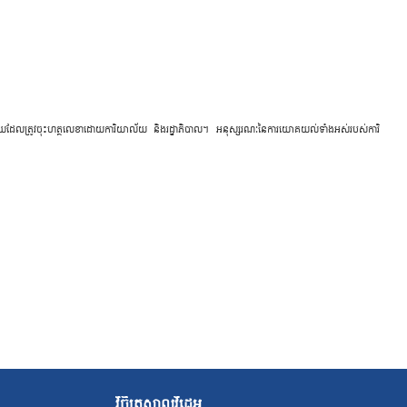
មួយ​ដែល​ត្រូវ​ចុះ​ហត្ថ​លេខា​ដោយ​ការិ​យាល័យ ​និង​រដ្ឋាភិ​បាល។ ​អ​នុស្ស​រ​ណៈ​នៃ​កា​រ​យោគ​យល់​ទាំង​អស់​របស់​ការិ​
វិចិត្រសាលវីដេអូ