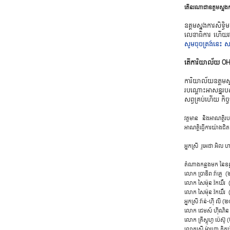
​តើ​នរ​ណា​ជាឧត្តម​ស្នង​កា​
ឧត្តម​ស្នង​កា​រ​សិទ្ធិ
លេខាធិ​ការ ​ហើយ​រាយ​
សូមចុ​ចត្រង់​នេះ ​សម
​តើ​ការិ​យាល័យ OHCHR 
​ការិ​យាល័យឧត្តម​ស្នង​
របណ្តោះ​អាសន្ន​របស់​អ
សព្វគ្រប់​ហើយ ​កិច្ច
​វត្ត​មាន ​និង​អាណត្តិ​រប
អាណត្តិ​ធ្វើ​ការ​យ៉ាង​ជិត​ស
​អ្នក​ស្រី
រួអេ​ដា ​អិល ​ហាច
តំ​ណាង​កន្លង​មក ​នៃឧត្
​លោក ​ប្រាឌីព ​វ៉ាគ
​លោក ​សៃម៉ុន ​វ៉កឃឺ
​លោក ​សៃម៉ុន ​វ៉កឃឺ
​អ្នក​ស្រី ​វ៉ាន់-​ហ៊ី
​លោក ជេមស៍ ​ហ៊ីណិន
​លោក គ្រីស្តូហ្វ ​ប៉
​លោក​ស្រី ​ម៉ាហ្គោ