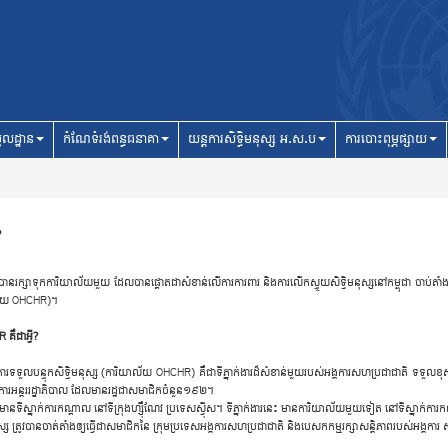
ូលដ្ឋាន
កំណែទំរង់ពន្ធធនាគា
យន្តការសិទ្ធិមនុស្ស អ.ស.ប
ការបោះពុម្ភផ្សាយ
?
 ​បាន​រក្សា​ទុក​ការិ​យាល័យ​មួយ ​ដែល​បាន​ផ្តោត​ជា​សំ​ខាន់​លើ​ការ​ការ​ពារ ​និង​ការ​លើកស្ទួ​យ​សិទ្ធិ​ម​នុស្ស​នៅ​កម្ពុ​ជា ​ចាប់​ត
​យាល័យ OHCHR)។
ឺ​ជា​អ្វី?
​ទ​ទួល​បន្ទុក​សិទ្ធិ​ម​នុស្ស (​ការិ​យាល័យ OHCHR) ​គឺ​ជា​ទីភ្នាក់​ងារ​ដ៏​សំ​ខាន់​មួយ​របស់​អង្គ​កា​រស​ហប្រ​ជា​ជា​តិ ​ទ​ទួល​ខុស​ត្រូវ
គ​ការ​អន្តរ​រដ្ឋាភិ​បាល ​ដែល​មា​នរដ្ឋ​ជា​សមាជិក​ចំ​នួន១៩២។
ទីស្នាក់​កា​រកណ្តាល ​នៅ​ទី​ក្រុងហ្ស៊ឺ​ណែវ ប្រ​ទេសស្វ៊ីស។ ​ទីភ្នាក់​ងារ​នេះ ​មាន​ការិ​យាល័យ​មួយ​ទៀត ​នៅ​ទីស្នាក់​កា​រកណ្ត
នុស្ស ​ត្រូវ​បាន​ចាត់​តាំង​ឲ្យ​ធ្វើ​ជា​សមាជិក​នៃ ​ក្រុមប្រ​ទេស​អង្គ​កា​រស​ហប្រ​ជា​ជា​តិ ​និង​បេ​សក​កម្ម​រក្សាសន្តិ​ភាព​របស់​អង្គ​