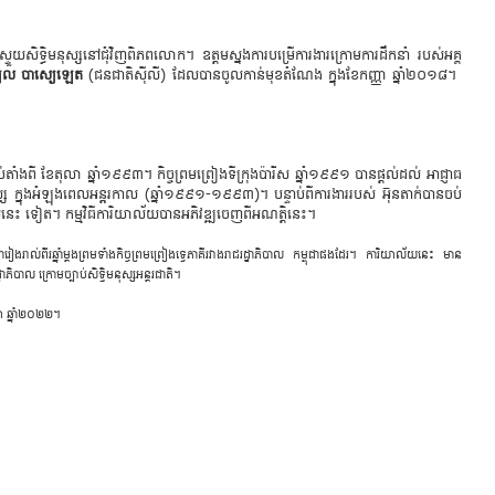
កស្ទួ​យ​សិទ្ធិ​ម​នុស្ស​នៅ​ជុំ​វិញពិ​ភព​លោក។ ឧត្តម​ស្នង​កា​រ​បម្រើ​កា​រងា​រ​ក្រោម​ការដឹ​ក​នាំ ​របស់​អគ្គ​
យែល ​បាស្យេឡេត
(​ជន​ជា​តិ​ស៊ី​លី) ​ដែល​បាន​ចូ​ល​កាន់​មុខ​តំ​ណែង ​ក្នុង​ខែ​កញ្ញា ​ឆ្នាំ២០១៨។
​ចាប់​តាំង​ពី ​ខែ​តុ​លា ​ឆ្នាំ១៩៩៣។ ​កិច្ចព្រមព្រៀង​ទី​ក្រុង​ប៉ា​រីស ​ឆ្នាំ១៩៩១ ​បានផ្តល់​ដល់ ​អាជ្ញាធ​
ុស្ស ​ក្នុង​អំឡុង​ពេល​អ​នុ្ត​រ​កាល (​ឆ្នាំ១៩៩១-១៩៩៣)។ ​បន្ទាប់​ពី​កា​រ​ងារ​របស់ ​អ៊ុន​តាក់​បាន​ចប់​
​ទេស​នេះ ​ទៀត។ ​កម្ម​វិ​ធី​ការិ​យាល័យ​បាន​អភិវឌ្ឍ​ចេញ​ពីអណត្តិ​នេះ។
​ជា​រៀង​រាល់​ពីរ​ឆ្នាំម្តងព្រម​ទាំង​កិច្ចព្រមព្រៀង​ទ្វេ​ភា​គីរ​វាង​រាជ​រដ្ឋាភិ​បាល ​កម្ពុ​ជា​ផង​ដែរ។ ​ការិ​យាល័យ​នេះ ​មាន​
្ឋាភិ​បាល ​ក្រោម​ច្បាប់​សិទ្ធិ​ម​នុស្ស​អន្តរ​ជា​តិ។
​សា ​ឆ្នាំ២០២២។