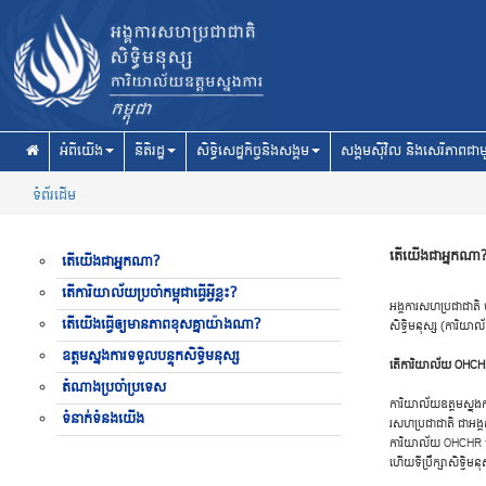
Skip to main content
អំពីយើង
នីតិរដ្ឋ
សិទ្ធិសេដ្ឋកិច្ចនិងសង្គម
សង្គមស៊ីវិល និងសេរីភាពជាម
ទំព័រដើម
តើយើងជាអ្នកណា
តើយើងជាអ្នកណា?
តើការិយាល័យប្រចាំកម្ពុជាធ្វើអ្វីខ្លះ?
​អង្គ​កា​រស​ហប្រ​ជា​ជា​តិ
តើយើងធ្វើឲ្យមានភាពខុសគ្នាយ៉ាងណា?
សិទ្ធិ​ម​នុស្ស (​ការិ
ឧត្តមស្នងការទទួលបន្ទុកសិទ្ធិមនុស្ស
​តើ​ការិ​យាល័យ OHCHR ​គ
តំណាងប្រចាំប្រទេស
​ការិ​យាល័យឧត្តម​ស្នង​ការ
ទំនាក់ទំនងយើង
រស​ហប្រ​ជា​ជា​តិ ​ជា​អង្
​ការិ​យាល័យ OHCHR ​មាន​
​ហើយ​ទីប្រឹក្សា​សិទ្ធិ​ម​