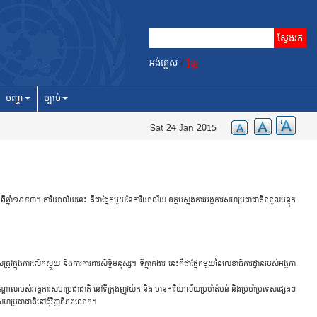
អង់គ្លេស
/
ខ្មែរ
បញ្ហា
ច្បាប់
Sat 24 Jan 2015
ាំង​ពី​ឆ្នាំ១៩៩៣។ ​ការិ​យាល័យ​នេះ ​គឺ​ជា​ផ្នែក​មួយ​នៃ​ការិ​យាល័យ ឧត្តម​ស្នង​ការ​អង្គ​កា​រស​ហប្រ​ជា​ជា​តិ​ទ​ទួល​បន្ទុក​
​ក្នុង​ការ​លើក​ស្ទួយ ​និង​ការ​ការពា​រ​សិទ្ធិ​ម​នុស្ស។ ​ទីភ្នាក់​ងារ ​នេះ​គឺ​ជា​ផ្នែក​មួយ​នៃ​លេខាធិ​ការ​ដ្ឋាន​របស់​អង្គ​កា​
ាល​របស់​អង្គ​កា​រស​ហប្រ​ជា​ជា​តិ ​នៅ​ទី​ក្រុងញូវ​យ៉ក ​និង ​មាន​ការិ​យាល័យប្រ​ចាំតំ​បន់ ​និងប្រ​ចាំប្រ​ទេស​ផ្សេងៗ
ការ ស​ហប្រ​ជា​ជា​តិ​នៅ​ជុំ​វិញពិ​ភព​លោក។