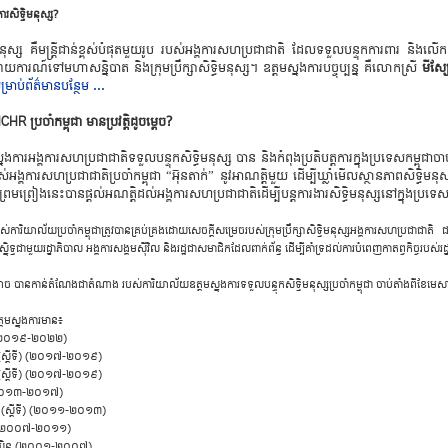
រ​សិទ្ធិ​ម​នុស្ស?
​ម​នុស្ស ​គឺ​មន្រ្តី​ជាន់​ខ្ពស់​បំ​ផុត​មួយ​រូប ​របស់​អង្គ​កា​រស​ហប្រ​ជា​ជា​តិ ​ដែល​ទ​ទួល​បន្ទុក​ការ​ពារ ​និង​លើ
កា​រណ៍​ទៅ​ម​ហាសន្និ​បាត ​និង​ក្រុមប្រឹក្សា​សិទ្ធិ​ម​នុស្ស។ ឧត្តម​ស្នង​កា​របច្ចុប្បន្ន ​គឺ​លោក​ស្រី
មីស្
្រាប់​ព័ត៌​មាន​បន្ថែម ...
ប្រ​ចាំ​កម្ពុ​ជា ​មា​នប្រ​វត្តិ​ដូ​ចម្តេច?
ការ​អង្គ​កា​រស​ហប្រ​ជា​ជា​តិ​ទ​ទួល​បន្ទុក​សិទ្ធិ​ម​នុស្ស ​បាន ​និង​កំ​ពុងប្រ​តិ​បត្ត​ការ​ក្នុងប្រ​ទេស​កម្ពុ​ជា
ង្គ​កា​រស​ហប្រ​ជា​ជា​តិប្រ​ចាំ​កម្ពុ​ជា “​អ៊ុន​តាក់” ​នូវ​អាណត្តិ​មួយ ​ដើម្បីឃ្លាំ​មើលស្ថាន​ភាព​សិទ្ធិ​ម​ន
ព្រមព្រៀង​នេះ​បានផ្តល់អណត្តិ​ដល់​អង្គ​កា​រស​ហប្រ​ជា​ជា​តិ​ដើម្បី​បន្ត​កា​រ​ងា​រ​សិទ្ធិ​ម​នុស្ស​នៅ​ក្នុងប្រ
ស់​ការិ​យាល័យប្រ​ចាំ​កម្ពុ​ជា​ត្រូវ​បានគ្រប់គ្រង​ដោ​យ​សេ​ច​ក្តី​សម្រេច​របស់​ក្រុមប្រឹក្សា​សិទ្ធិ​ម​នុស្ស​អង្គ​កា​រស​ហប្រ​ជា​ជា​តិ 
្និទ្ធ​ជា​មួយ​រដ្ឋាភិ​បាល ​អង្គ​ការ​សង្គម​ស៊ី​វិល ​និង​រដ្ឋ​ជា​ស​មាជិក​ដែល​ពាក់​ព័ន្ធ ​ដើម្បី​គាំ​ទ្រ​ដល់​កា​របំ​ពេញ​កាតព្វ​កិច្ច​របស់​រដ
 ​បា​ន​កាន់​តំ​ណែង​ជាតំ​ណាង ​របស់​ការិ​យាល័យឧត្តម​ស្នង​ការ​ទ​ទួល​បន្ទុក​សិទ្ធិ​ម​នុស្សប្រ​ចាំ​កម្ពុ​ជា ​ចាប់​តាំង​ពី​ខែ​មេ
តម​ស្នង​ការ​មាន៖
្លេ (២០១៩-២០២២)
រ (ស្តី​ទី) (២០១៧-២០១៩)
រ (ស្តី​ទី) (២០១៧-២០១៩)
 ​លី (២០១៣-២០១៧)
 (ស្តី​ទី) (២០១១-២០១៣)
េ​ស៊ូ (២០០៧-២០១១)
 ​ភិកឃិន (២០០១-២០០៧)