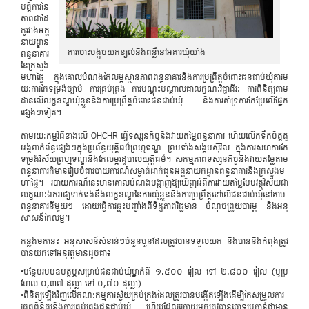
បត្តិ​ការ​នៃ​
ភាព​ជា​ដៃ​
គូរ​វាង​អគ្គ​
នាយដ្ខាន​
​ការ​ចោះ​បង្អួច​យកខ្យល់​និង​ពន្លឺ​នៅ​អគារ​ឃុំ​ឃាំង
ពន្ធ​នាគារ
​នៃក្រ​សួង​
ម​ហា​ផ្ទៃ ​ក្នុង​គោល​បំណង​កែ​លម្អស្ថាន​ភាព​ពន្ធ​នាគារ​និង​កា​រ​ប្រព្រឹត្ត​ចំ​ពោះ​ជន​ជាប់​ឃុំ​តា​រម​
យៈ​កា​រ​កែ​ទម្រង់​ច្បាប់ ​ការគ្រប់គ្រង ​កា​របណ្តុះបណ្តាល​ជា​លក្ខ​ណៈវិជ្ជា​ជី​វៈ ​ការ​ពិ​និត្យ​តាម​
ដាន​លើ​លក្ខ​ខណ្ឌ​ឃុំ​ខ្លួន​និង​កា​រ​ប្រព្រឹត្ត​ចំ​ពោះ​ជន​ជាប់​ឃុំ ​និង​ការ​គាំ​ទ្រ​កា​រ​កែ​ប្រែ​លើ​ផ្នែក​
ផ្សេងៗ​ទៀត។
​តាម​រ​យៈ​កម្ម​វិ​ធី​ខាង​លើ OHCHR ​ធ្វើ​ទស្ស​ន​កិច្ច​និង​វាយ​តម្លៃ​ពន្ធ​នាគារ ​ហើយ​លើក​ទឹក​ចិត្ត​តួ​
អង្គ​ពាក់​ព័ន្ធ​ផ្សេងៗ​ក្នុង​ប្រ​ព័ន្ធ​យុត្តិ​ធម៌ព្រ​ហ្ម​ទណ្ឌ ព្រម​ទាំង​សង្គម​ស៊ី​វិល ​ក្នុង​កា​រ​សហ​កា​រ​កែ​
ទម្រង់​វិស័យព្រ​ហ្ម​ទណ្ឌ​និង​កែ​លម្អ​រដ្ឋបា​ល​យុត្តិ​ធម៌។ ស​កម្ម​ភាព​ទស្ស​ន​កិច្ច​និង​វាយ​តម្លៃ​តាម​
ពន្ធ​នាគារ​ក៏​មាន​រៀបចំ​ជា​រ​បាយ​កា​រណ៍​សម្ងាត់​ដាក់​ជូន​អគ្គនា​យក​ដ្ឋាន​ពន្ធ​នាគារ​និងក្រ​សួង​ម​
ហា​ផ្ទៃ។ ​រ​បាយ​កា​រណ៍​នេះ​មាន​គោល​បំណង​បង្ហាញ​ឱ្យ​ឃើញអំ​ពី​ការ​វាយ​តម្លៃ​បែប​វត្ថុ​វិស័យ​ជា​
លក្ខ​ណៈឯ​ក​រាជ្យ​ទាក់​ទង​នឹង​លក្ខ​ខណ្ឌ​នៃ​ការ​ឃុំ​ខ្លួន​និង​កា​រ​ប្រព្រឹត្ត​ទៅ​លើ​ជន​ជាប់​ឃុំ​នៅ​តាម​
ពន្ធ​នាគា​រ​នី​មួយៗ ​ដោយ​ធ្វើ​ការឆ្លុះបញ្ចាំង​ពីទិដ្ឋ​ភាពវិជ្ជ​មាន ​ចំណុច​ព្រួយបា​រម្ភ ​និង​អ​នុ​
សាសន៍​កែ​លម្អ។
​កន្លង​មក​នេះ ​អ​នុ​សាសន៍​សំ​ខាន់ៗ​ចំនួ​ន​បួន​ដែល​ត្រូវ​បាន​ទ​ទួល​យក ​និង​បាន​និង​កំ​ពុង​ត្រូវ​
បាន​យក​ទៅ​អ​នុ​វត្ត​មាន​ដូច​ជា៖
•​បន្ថែម​របបឧ​បត្ថម្ភ​សម្រាប់​ជន​ជាប់​ឃុំម្នាក់​ពី ១.៥០០ ​រៀល ​ទៅ ២.៨០០ ​រៀល (ឬប្រ​
ហែល ០,៣៧ ​ដុល្លា ​ទៅ ០,៧០ ​ដុល្លា)
•​ពិ​និត្យ​ឡើង​វិញ​លើ​គ​ណៈ​កម្ម​កា​រស្វ័យគ្រប់គ្រង​ដែល​ត្រូវ​បាន​បង្កើត​ឡើង​ដើម្បី​កែ​សម្រួល​កា​រ​
ត្រួត​ពិ​និត្យ​និង​ការគ្រប់គ្រង​ជន​ជាប់​ឃុំ ​ហើយ​ដែ​ល​ក្រោយ​មក​ត្រូវ​បាន​ចោទប្រ​កាន់​ថា​មាន​