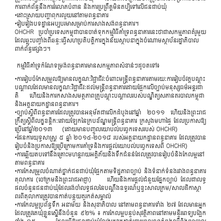
ការ​ពាក់​ព័ន្ធ​នឹង​ការ​រំ​លោភ​បំ​ពាន ​និង​កា​រ​ប្រព្រឹត្ត​មិនគប្បី​ទៅ​លើ​ជន​ជាប់​ឃុំ
•​ដោះ​ស្រាយ​បញ្ហាពុ​ក​រលួយ​នៅ​តាម​ពន្ធ​នាគារ
•រៀ​ប​រៀង​បទ​ដ្ឋាន​អប្បប​រមា​សម្រាប់​កា​រ​សាង​សង់​ពន្ធ​នាគារ។
OHCHR ប្រ​ចាំ​ប្រ​ទេស​កម្ពុ​ជា​បាន​ចាត់​ទុក​កម្ម​វិ​ធី​គាំ​ទ្រ​ពន្ធ​នាគារ​នេះ​ថា​ជាស​កម្ម​ភាព​គំ​រូ​មួយ​
ដែលឆ្លុះបញ្ចាំង​ពី​ឆន្ទៈ​ធ្វើស​ហប្រ​តិ​បត្តិ​ការ​ក្នុងន័​យស្ថា​បនា​ក្នុងចំណោមស្ថាប័ន​រដ្ឋាភិ​បាល​
ពាក់​ព័ន្ធ​ផ្សេងៗ។
​កម្ម​វិ​ធីគាំទ្រ​កំ​ណែ​ទម្រង់​ពន្ធ​នាគារ​មានស​កម្ម​ភាព​សំ​ខាន់ៗ​ដូ​ចត​ទៅ៖
•​ការ​រៀបចំ​កែ​សម្រួល​ឱ្យ​មាន​លក្ខ​ណៈវិជ្ជា​ជី​វៈ​ចំ​ពោះ​មន្ត្រី​ពន្ធ​នាគារ​តាម​រ​យៈ​ការ​រៀបចំ​វគ្គបណ្តុះ
បណ្តាល​ដែល​មាន​លក្ខ​ណៈវិជ្ជា​ជី​វៈ​ដល់​មន្រ្តី​ពន្ធ​នាគារ​ដោយ​ផ្អែក​លើ​ច្បាប់​ម​នុស្ស​ធម៌​អន្តរ​ជា​
តិ ​ហើយ​និង​កា​រក​សាង​សមត្ថ​ភាពគ្រូបណ្តុះបណ្តាល​របស់​បណ្ឌិត្យ​ស​ភានគ​រ​បាល​កម្ពុ​ជា ​
និង​អគ្គនា​យក​ដ្ឋាន​ពន្ធ​នាគារ។
•​ច្បាប់ស្តី​ពី​ពន្ធ​នាគារ​ដែល​ត្រូវ​បាន​អ​នុម័ត​ជា​លើក​ដំ​បូង​នៅ​ឆ្នាំ ២០១១ ​ហើយ​និង​ព្រះ​រាជ​
ក្រឹត្យស្តី​ពី​លក្ខ​ខន្តិ​កៈ​ដោយ​ឡែក​នៃក្របខ័ណ្ឌ​មន្រ្តី​ពន្ធ​នាគារ ក្រ​សួង​ម​ហា​ផ្ទៃ ​ដែ​លប្រ​កាស​ឱ្យ​
ប្រើ​នៅ​ឆ្នាំ២០១៣ (​ដោយ​មា​នបញ្ចូល​យោបល់បច្ចេក​ទេស​របស់ OHCHR)
•​ផែន​កា​រ​យុទ្ធ​សា​ស្រ្ត ៥ ​ឆ្នាំ ២០១៤-២០១៨ ​របស់​អគ្គនា​យក​ដ្ឋាន​ពន្ធ​នាគារ ​ដែល​ត្រូវ​បាន​
រៀបចំ​និងប្រ​កាស​ឱ្យ​ប្រើ​ក្រោម​ការ​គាំ​ទ្រ​និង​ការផ្តល់​យោបល់បច្ចេក​ទេស​ពី OHCHR)
•​ការឆ្លើយ​តប​ទៅ​នឹង​គ្រោះមហន្ត​រាយ​អគ្គិ​ភ័យ​និង​ទឹក​ជំនន់​ដែល​ត្រូវ​បាន​រៀបចំ​និង​កែ​លម្អ​នៅ​
តាម​ពន្ធ​នាគារ
•​កា​រ​កែ​សម្រួល​ចំ​ណាត់ថ្នាក់​ជន​ជាប់​ឃុំ​ផ្អែក​តាមទិដ្ឋ​ភាព​ច្បាប់ ​និង​ទំ​នាក់​ទំន​ងរ​វាង​ពន្ធ​នាគារ
​តុ​លា​ការ (​ចៅក្រម​និង​ព្រះ​រាជ​អាជ្ញា) ​ហើយ​និង​ការផ្តល់​ជំនួយ​ផ្នែក​ច្បាប់ ​ដែល​ជា​លទ្ធ​
ផល​ចំ​នួន​ជន​ជាប់​ឃុំ​ដែល​រង់​ចាំ​លទ្ធ​ផល​នៃបណ្តឹងឧទ្ធ​រណ៍ឬ​ខ្វះ​សា​លក្រម/​សាល​ដី​កាស្ថា​
ពរ​ពី​តុ​លា​ការ​ត្រូវ​បា​ន​កាត់​បន្ថយគួ​រ​កត់​សម្គាល់
•​កា​រ​កែ​លម្អ​ប្រ​ព័ន្ធ​ទឹក ​អ​នាម័យ ​និង​សុខាភិ​បាល ​នៅ​តាម​ពន្ធ​នាគារ​ទាំង ២៧ ​ដែល​មាន​អ្នក​
ដែល​ត្រូវ​គេ​ឃុំ​ខ្លួន​ស្នើ​នឹង​ចំ​នួន ៩២% ៖ ​កា​រ​កែ​លម្អ​បន្ទប់​សុ​វត្ថិ​ភាព​នៅ​តាម​មន្ទីរ​ពេទ្យ​បង្អែក​