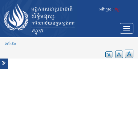
Skip to main content
ព័ត៌មាន
អង់គ្លេស
/
ខ្មែរ
កម្ពុជា៖ អ្នកជំនាញអង្គការសហប្រជាជាតិលើកឡើងថា ការចាប់
ខ្លួនកូដករអាចជាការបំពានលើច្បាប់សិទ្ធិមនុស្ស
វិចារណកថារបស់អ្នកនាំពាក្យការិយាល័យទទួលបន្ទុកសិទ្ធិមនុស្ស
Toggle
របស់អង្គការសហប្រជាជាតិ​ លោក រូភឺត​ ខូលវីល​ អំពីការសម្លាប់
navigat
សកម្មជន​ និងការចាប់បញ្ជូនជនជាតិខ្មែរពីប្រទេសថៃត្រឡប់មក
កាន់ប្រទេសកំណេីតរបស់ខ្លួនវិញ
ទំព័រដើម
ក្រុមអ្នកជំនាញ អ.ស.ប ព្រួយបារម្ភយ៉ាងខ្លាំងចំពោះការឃុំខ្លួន
ក្មេងប្រុសម្នាក់មានជំងឺអូទីស្សឹម ដែលបានរិះគន់តាមអនឡាញ
ក្រុមអ្នកជំនាញ អ.ស.ប ថ្កោលទោសចំពោះការផ្តន្ទាទោសមេ
ដឹកនាំសហជីពកម្មករ ការបង្ក្រាបជាប្រព័ន្ធទៅលើអ្នកការពារសិទ្ធិ
មនុស្ស
ក្រុមអ្នកជំនាញ អ.ស.ប ជំរុញឱ្យកម្ពុជាពិនិត្យឡើងវិញនូវអភិ
ក្រមរបស់ខ្លួនចំពោះជំងឺកូវីដ-១៩
ក្រុមអ្នកជំនាញ អ.ស.ប មានប្រសាសន៍ថា ការផ្តន្ទាទោសដាក់
ពន្ធនាគាររយៈពេលវែង ដល់អតីតមេដឹកនាំគណបក្សប្រឆាំង
គឺជាការគួរឱ្យរន្ធត់ចិត្ត
បច្ចុប្បន្នភាពជាសកលដោយឧត្តមស្នងការអ.ស.បទទួលបន្ទុក
សិទ្ធិមនុស្សនៅក្រុមប្រឹក្សាសិទ្ធិមនុស្ស
ក្រុមអ្នកជំនាញ អ.ស.ប មានការភ្ញាក់ផ្អើលដោយការបង្ហាញ
ឈ្មោះ និងការធ្វើឱ្យអាម៉ាស់ដល់ ជនរងគ្រោះពីជំងឺកូវីដ-១៩