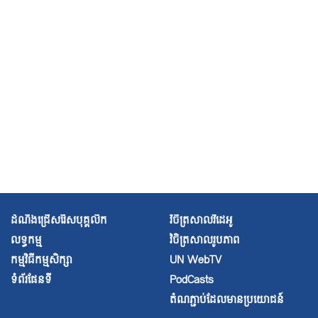
អ្នកជំនាញ អ.ស.ប ភ្ញាក់ផ្អើលចំពោះរបាយការណ៍អំពីការជំនុំ
ជម្រះក្តីទ្រង់ទ្រាយធំទៅលើសកម្មជន
ក្រុមអ្នកជំនាញ អ.ស.ប មានការព្រួយកង្វល់ចំពោះការបង្ក្រាប
សង្គមស៊ីវិល និងការវាយប្រហារលើអ្នកការពារសិទ្ធិមនុស្ស
‹ previous
2 of 17
next ›
ទី​
ក្រុងហ្សឺ​
ណែវ៖
(ថ្ងៃ​
ទី១៥
ខែ​
ដំណឹងជ្រើសរើសបុគ្គលិក
វិចិត្រសាលវីដេអូ
កុម្ភៈ
លទ្ធកម្ម
វិចិត្រសាល
រូបភាព
ឆ្នាំ២០២២) –
​
កម្មវិធីកម្មសិក្សា
UN WebTV
ថ្ងៃ
ទំព័រផែនទី
PodCasts
នេះ
តំណភ្ជាប់ដែលមានប្រយោជន៍
ក្រុម