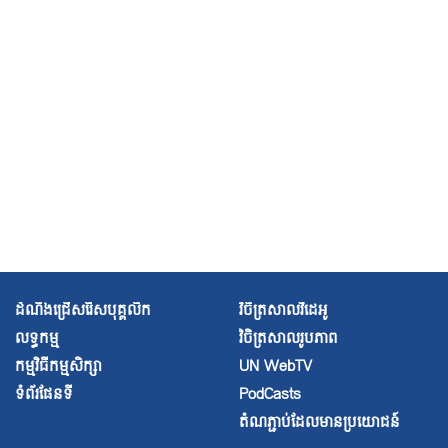
ហេតុផល”
កម្ពុជា៖ អ្នកជំនាញអង្គការសហប្រជាជាតិស្នើឱ្យផ្អាកការអនុវត្ត
អនុក្រឹត្យនេះមាន ’លក្ខណៈរឹតត្បិត’
ការបញ្ជាក់ទៅកាន់ក្រុមអ្នកការពារសិទ្ធិមនុស្ស “ការងារពាក់ព័ន្ធ
នឹងសិទ្ធិមនុស្ស វាមិនមែនជាបទឧក្រិដ្ឋនោះទេ”
1 of 17
next ›
សិទិ្ធ​
ម​
នុស្ស​
យក​
ចិត្ត​
ទុក​
ដាក់​
ដំណឹងជ្រើសរើសបុគ្គលិក
វិចិត្រសាលវីដេអូ
ដល់​
ប្រ​
លទ្ធកម្ម
វិចិត្រសាល
រូបភាព
ជា​
ជន​
កម្មវិធីកម្មសិក្សា
UN WebTV
ជា​
ទំព័រផែនទី
PodCasts
សំ​
ខាន់
តំណភ្ជាប់ដែលមានប្រយោជន៍