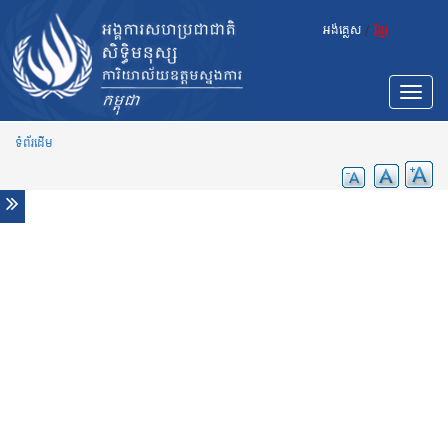
Skip to main content
ព័ត៌មាន
អង់គ្លេស
/
ខ្មែរ
ស្វែងរកក្ដីសង្ឃឹមពីស្លាកស្នាមនៃការធ្វើទារុណកម្ម
បន្ទាប់ពី៤ទសវត្សរ៍កន្លងមក
សម្លឹងទៅក្រោយដើម្បីបន្តដំណើរទៅមុខ៖ ថែរក្សាមេរៀន និង
Toggle
ច្បាប់ពីរបបខ្មែរក្រហម
navigat
នៅពេលសកម្មជនត្រូវបានគេយល់ខុស៖ ជួបជាមួយអ្នកការពារ
ទំព័រដើម
សិទ្ធិមនុស្សកម្ពុជាដែលត្រូវបានគេយល់ច្រឡំថាជាអ្នកនយោបាយ
កម្ពុជា៖ ការកាត់ក្តីទ្រង់ទ្រាយធំលើអ្នកនយោបាយបក្សប្រឆាំង
បង្ហាញនូវភាពខុសឆ្គងយ៉ាងធ្ងន់ធ្ងរ - អ្នកជំនាញផ្នែកសិទ្ធិរបស់
អង្គការសហប្រជាជាតិ
មនុស្សគ្រប់រូបមានសិទ្ធិទទួលបានជីវិតរស់នៅល្អប្រសើរ ទាំងក្នុង
អំឡុង និងក្រោយពេលវិបត្តិកូវីដ-១៩
បន្ទាប់ពីសិក្ខាសាលាផ្សព្វផ្សាយរបាយការណ៍ អង្គការសហប្រជា
ជាតិបាននិយាយអំពីការការពារសិទ្ធិទទួលបានលំនៅឋានសមរម្យ
សម្រាប់សហគមន៍ដែលបានតាំងទីលំនៅថ្មី
បន្ទាប់ពីការសម្ពោធគម្រោងថ្មី អង្គការសហប្រជាជាតិលើក
ឡើងថា ៖ កិច្ចការពារចំពោះសង្គមស៊ីវិល ប្រព័ន្ធផ្សព្វផ្សាយ និង
អ្នកការពារសិទ្ធិមនុស្សនាពេលនេះ គឺជាការចាំបាច់ជាង
ពេលណាៗទាំងអស់
កម្ពុជា ៖ ក្រុមអ្នកជំនាញផ្នែកសិទ្ធិមនុស្ស យល់ឃើញថា វិធាន
ការថ្មីដើម្បីទប់ស្កាត់ការធ្វើកូដកម្មរបស់កម្មករជា “រឿងមិនសម