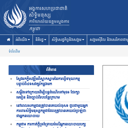
Skip to main content
អំពីយើង
នីតិរដ្ឋ
សិទ្ធិសេដ្ឋកិច្ចនិងសង្គម
សង្គមស៊ីវិល និងសេរីភាពជាម
ទំព័រដើម
ព័ត៌មាន
ស្វែងរកក្ដីសង្ឃឹមពីស្លាកស្នាមនៃការធ្វើទារុណកម្ម
បន្ទាប់ពី៤ទសវត្សរ៍កន្លងមក
សម្លឹងទៅក្រោយដើម្បីបន្តដំណើរទៅមុខ៖ ថែរក្សា
មេរៀន និងច្បាប់ពីរបបខ្មែរក្រហម
នៅពេលសកម្មជនត្រូវបានគេយល់ខុស៖ ជួបជាមួយអ្នក
ការពារសិទ្ធិមនុស្សកម្ពុជាដែលត្រូវបានគេយល់ច្រឡំថា
ជាអ្នកនយោបាយ
កម្ពុជា៖ ការកាត់ក្តីទ្រង់ទ្រាយធំលើអ្នកនយោបាយបក្ស