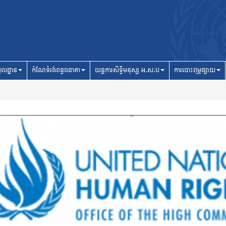
ូលដ្ឋាន
កំណែទំរង់ពន្ធធនាគា
យន្តការសិទ្ធិមនុស្ស អ.ស.ប
ការបោះពុម្ភផ្សាយ