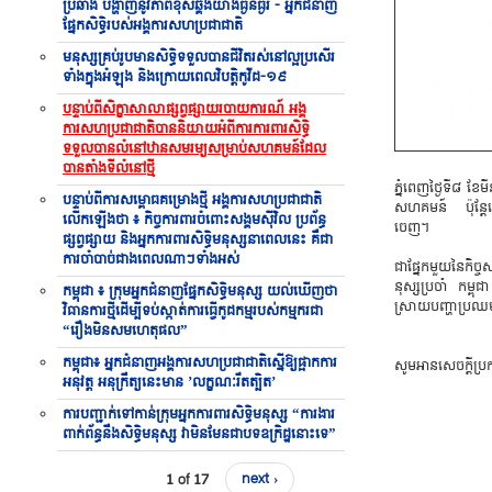
ប្រឆាំង បង្ហាញនូវភាពខុសឆ្គងយ៉ាងធ្ងន់ធ្ងរ - អ្នកជំនាញ
ផ្នែកសិទ្ធិរបស់អង្គការសហប្រជាជាតិ
មនុស្សគ្រប់រូបមានសិទ្ធិទទួលបានជីវិតរស់នៅល្អប្រសើរ
ទាំងក្នុងអំឡុង និងក្រោយពេលវិបត្តិកូវីដ-១៩
បន្ទាប់ពីសិក្ខាសាលាផ្សព្វផ្សាយរបាយការណ៍ អង្គ
ការសហប្រជាជាតិបាននិយាយអំពីការការពារសិទ្ធិ
ទទួលបានលំនៅឋានសមរម្យសម្រាប់សហគមន៍ដែល
បានតាំងទីលំនៅថ្មី
​ភ្នំ​ពេញ​ថ្ងៃទី៨ ​ខ
បន្ទាប់ពីការសម្ពោធគម្រោងថ្មី អង្គការសហប្រជាជាតិ
សហគ​មន៍ ​ប៉ុន្តែ​គោ
លើកឡើងថា ៖ កិច្ចការពារចំពោះសង្គមស៊ីវិល ប្រព័ន្ធ
ចេញ។
ផ្សព្វផ្សាយ និងអ្នកការពារសិទ្ធិមនុស្សនាពេលនេះ គឺជា
ការចាំបាច់ជាងពេលណាៗទាំងអស់
​ជា​ផ្នែក​មួយ​នៃ​កិច្ច
នុស្ស​ប្រ​ចាំ ​កម្ពុ​
កម្ពុជា ៖ ក្រុមអ្នកជំនាញផ្នែកសិទ្ធិមនុស្ស យល់ឃើញថា
ស្រាយ​បញ្ហា​ប្រ​ឈម
វិធានការថ្មីដើម្បីទប់ស្កាត់ការធ្វើកូដកម្មរបស់កម្មករជា
“រឿងមិនសមហេតុផល”
កម្ពុជា៖ អ្នកជំនាញអង្គការសហប្រជាជាតិស្នើឱ្យផ្អាកការ
​សូម​អាន​សេ​ច​ក្តី​ប្
អនុវត្ត អនុក្រឹត្យនេះមាន ’លក្ខណៈរឹតត្បិត’
ការបញ្ជាក់ទៅកាន់ក្រុមអ្នកការពារសិទ្ធិមនុស្ស “ការងារ
ពាក់ព័ន្ធនឹងសិទ្ធិមនុស្ស វាមិនមែនជាបទឧក្រិដ្ឋនោះទេ”
1 of 17
next ›