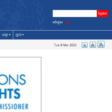
អង់គ្លេស
/
ខ្មែរ
បញ្ហា
ច្បាប់
Tue 8 Mar 2022