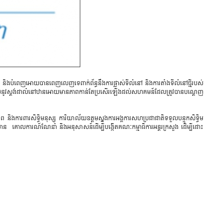
ារ ​និងបំ​ពេញ​អោយ​បា​ន​ពេញ​លេញ​ទេ​ពាក់​ព័ន្ធ​នឹង​ការ​ផ្លាស់ទី​លំនៅ ​និង​ការ​តាំងទី​លំនៅ​ថ្មី​របស់​
តល់​នូវ​ស្តង់​ដា​លំនៅ​ឋាន​អោ​យ​មាន​ភាព​កាន់​តែប្រ​សើរ​ឡើង​ដល់​សហគ​មន៍​ដែល​ត្រូវ​បា​នបណ្តេញ​
ោរព ​និង​ការពា​រ​សិទ្ធិ​ម​នុស្ស ​ការិ​យាល័យឧត្តម​ស្នង​ការ​អង្គ​កា​រ​សហ​ប្រ​ជា​ជា​តិ​ទ​ទួល​បន្ទុក​សិទ្ធិ​ម​
​ក៏​មាន ​គោល​កា​រណ៍​ណែ​នាំ ​និង​អ​នុ​សាសន៍​ដើម្បី​បង្កើត​គ​ណៈ​កម្មាធិ​ការ​អន្ត​រក្រ​សួង ​ដើម្បី​ដោះ​