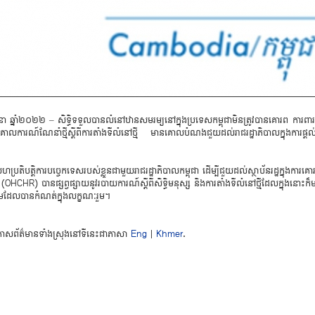
ែ​មី​នា ​ឆ្នាំ២០២២ – ​សិទ្ធិ​ទ​ទួល​បាន​លំនៅ​ឋាន​សម​រម្យនៅ​ក្នុង​ប្រ​ទេស​កម្ពុ​ជា​មិន​ត្រូវ​បាន​គោរព ​ការ​ព
ល​កា​រណ៍​ណែ​នាំ​ថ្មីស្តី​ពី​ការ​តាំងទី​លំនៅ​ថ្មី ​មាន​គោល​បំណង​ជួយ​ដល់​រាជ​រដ្ឋាភិ​បាល​ក្នុង​ការផ្
ស​ហប្រ​តិ​បត្តិ​កា​របច្ចេក​ទេស​របស់​ខ្លួន​ជា​មួយ​រាជ​រដ្ឋាភិ​បាល​កម្ពុ​ជា ​ដើម្បី​ជួយ​ដល់ស្ថាប័ន​រដ្ឋ​ក្នុង​ការ​គ
ជា (OHCHR) ​បានផ្សព្វ​ផ្សាយ​នូវ​រ​បាយ​កា​រណ៍ស្តី​ពី​សិទ្ធិ​ម​នុស្ស ​និង​ការ​តាំងទី​លំនៅ​ថ្មី​ដែល​ក្នុង​នោះ
​ដែល​បា​ន​កំណត់​ក្នុង​លក្ខ​ណៈ​រួម។
រ​កា​ស​ព័ត៌​មាន​ទាំង​ស្រុង​នៅ​ទី​នេះ​ជា​ភា​សា
Eng
|
Khmer
.