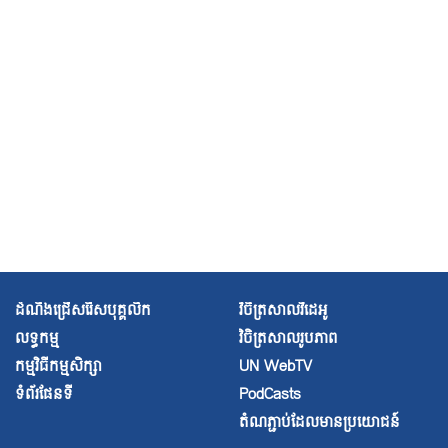
ហេតុផល”
កម្ពុជា៖ អ្នកជំនាញអង្គការសហប្រជាជាតិស្នើឱ្យផ្អាកការអនុវត្ត
អនុក្រឹត្យនេះមាន ’លក្ខណៈរឹតត្បិត’
ការបញ្ជាក់ទៅកាន់ក្រុមអ្នកការពារសិទ្ធិមនុស្ស “ការងារពាក់ព័ន្ធ
នឹងសិទ្ធិមនុស្ស វាមិនមែនជាបទឧក្រិដ្ឋនោះទេ”
1 of 17
next ›
លោក
រ៉ុង
ឈុន
​
ដែល​
ជា​
ប្រ​
ដំណឹងជ្រើសរើសបុគ្គលិក
វិចិត្រសាលវីដេអូ
ធាន​
សហ​
លទ្ធកម្ម
វិចិត្រសាល
រូបភាព
ជីព​
ដ៏​
កម្មវិធីកម្មសិក្សា
UN WebTV
ឆ្នើម​
ទំព័រផែនទី
PodCasts
ម្នាក់
តំណភ្ជាប់ដែលមានប្រយោជន៍
ត្រូវ​