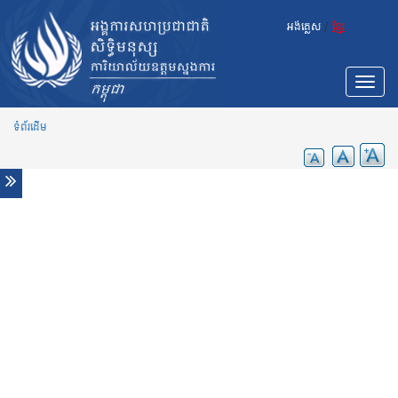
Skip to main content
ព័ត៌មាន
អង់គ្លេស
/
ខ្មែរ
ស្វែងរកក្ដីសង្ឃឹមពីស្លាកស្នាមនៃការធ្វើទារុណកម្ម
បន្ទាប់ពី៤ទសវត្សរ៍កន្លងមក
សម្លឹងទៅក្រោយដើម្បីបន្តដំណើរទៅមុខ៖ ថែរក្សាមេរៀន និង
Toggle
ច្បាប់ពីរបបខ្មែរក្រហម
navigat
នៅពេលសកម្មជនត្រូវបានគេយល់ខុស៖ ជួបជាមួយអ្នកការពារ
ទំព័រដើម
សិទ្ធិមនុស្សកម្ពុជាដែលត្រូវបានគេយល់ច្រឡំថាជាអ្នកនយោបាយ
កម្ពុជា៖ ការកាត់ក្តីទ្រង់ទ្រាយធំលើអ្នកនយោបាយបក្សប្រឆាំង
បង្ហាញនូវភាពខុសឆ្គងយ៉ាងធ្ងន់ធ្ងរ - អ្នកជំនាញផ្នែកសិទ្ធិរបស់
អង្គការសហប្រជាជាតិ
មនុស្សគ្រប់រូបមានសិទ្ធិទទួលបានជីវិតរស់នៅល្អប្រសើរ ទាំងក្នុង
អំឡុង និងក្រោយពេលវិបត្តិកូវីដ-១៩
បន្ទាប់ពីសិក្ខាសាលាផ្សព្វផ្សាយរបាយការណ៍ អង្គការសហប្រជា
ជាតិបាននិយាយអំពីការការពារសិទ្ធិទទួលបានលំនៅឋានសមរម្យ
សម្រាប់សហគមន៍ដែលបានតាំងទីលំនៅថ្មី
បន្ទាប់ពីការសម្ពោធគម្រោងថ្មី អង្គការសហប្រជាជាតិលើក
ឡើងថា ៖ កិច្ចការពារចំពោះសង្គមស៊ីវិល ប្រព័ន្ធផ្សព្វផ្សាយ និង
អ្នកការពារសិទ្ធិមនុស្សនាពេលនេះ គឺជាការចាំបាច់ជាង
ពេលណាៗទាំងអស់
កម្ពុជា ៖ ក្រុមអ្នកជំនាញផ្នែកសិទ្ធិមនុស្ស យល់ឃើញថា វិធាន
ការថ្មីដើម្បីទប់ស្កាត់ការធ្វើកូដកម្មរបស់កម្មករជា “រឿងមិនសម