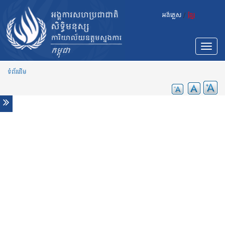
Skip to main content
ព័ត៌មាន
អង់គ្លេស
/
ខ្មែរ
កម្ពុជា៖ អ្នកជំនាញអង្គការសហប្រជាជាតិលើកឡើងថា ការចាប់
ខ្លួនកូដករអាចជាការបំពានលើច្បាប់សិទ្ធិមនុស្ស
វិចារណកថារបស់អ្នកនាំពាក្យការិយាល័យទទួលបន្ទុកសិទ្ធិមនុស្ស
Toggle
របស់អង្គការសហប្រជាជាតិ​ លោក រូភឺត​ ខូលវីល​ អំពីការសម្លាប់
navigat
សកម្មជន​ និងការចាប់បញ្ជូនជនជាតិខ្មែរពីប្រទេសថៃត្រឡប់មក
កាន់ប្រទេសកំណេីតរបស់ខ្លួនវិញ
ទំព័រដើម
ក្រុមអ្នកជំនាញ អ.ស.ប ព្រួយបារម្ភយ៉ាងខ្លាំងចំពោះការឃុំខ្លួន
ក្មេងប្រុសម្នាក់មានជំងឺអូទីស្សឹម ដែលបានរិះគន់តាមអនឡាញ
ក្រុមអ្នកជំនាញ អ.ស.ប ថ្កោលទោសចំពោះការផ្តន្ទាទោសមេ
ដឹកនាំសហជីពកម្មករ ការបង្ក្រាបជាប្រព័ន្ធទៅលើអ្នកការពារសិទ្ធិ
មនុស្ស
ក្រុមអ្នកជំនាញ អ.ស.ប ជំរុញឱ្យកម្ពុជាពិនិត្យឡើងវិញនូវអភិ
ក្រមរបស់ខ្លួនចំពោះជំងឺកូវីដ-១៩
ក្រុមអ្នកជំនាញ អ.ស.ប មានប្រសាសន៍ថា ការផ្តន្ទាទោសដាក់
ពន្ធនាគាររយៈពេលវែង ដល់អតីតមេដឹកនាំគណបក្សប្រឆាំង
គឺជាការគួរឱ្យរន្ធត់ចិត្ត
បច្ចុប្បន្នភាពជាសកលដោយឧត្តមស្នងការអ.ស.បទទួលបន្ទុក
សិទ្ធិមនុស្សនៅក្រុមប្រឹក្សាសិទ្ធិមនុស្ស
ក្រុមអ្នកជំនាញ អ.ស.ប មានការភ្ញាក់ផ្អើលដោយការបង្ហាញ
ឈ្មោះ និងការធ្វើឱ្យអាម៉ាស់ដល់ ជនរងគ្រោះពីជំងឺកូវីដ-១៩