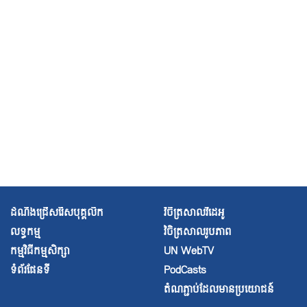
អ្នកជំនាញ អ.ស.ប ភ្ញាក់ផ្អើលចំពោះរបាយការណ៍អំពីការជំនុំ
ជម្រះក្តីទ្រង់ទ្រាយធំទៅលើសកម្មជន
ក្រុមអ្នកជំនាញ អ.ស.ប មានការព្រួយកង្វល់ចំពោះការបង្ក្រាប
សង្គមស៊ីវិល និងការវាយប្រហារលើអ្នកការពារសិទ្ធិមនុស្ស
‹ previous
2 of 17
next ›
ចាន់​
សារិន
កំ​
ពុងឈ​
រ
មើលពិ​
ដំណឹងជ្រើសរើសបុគ្គលិក
វិចិត្រសាលវីដេអូ
ភព​
លទ្ធកម្ម
វិចិត្រសាល
រូបភាព
លោ​
ក
កម្មវិធីកម្មសិក្សា
UN WebTV
របស់​
ទំព័រផែនទី
PodCasts
គាត់
បាត់​
តំណភ្ជាប់ដែលមានប្រយោជន៍
បន្តិ​