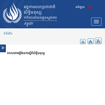
Skip to main content
អង់គ្លេស
/
ខ្មែរ
Toggle
navigat
ទំព័រដើម
ឯកសារការធ្វើផែនការស្ដីពីសិទ្ធិមនុស្ស
សលាកបត្រ
សម្ភារៈផ្សព្វផ្សាយសម្រាប់បង្កើនការយល់ដឹងទូទៅ
របាយការណ៍
របាយការណ៍ប្រចាំឆ្នាំ
របាយការណ៍ផ្សេងៗ
សេចក្តីសម្រេចរបស់អង្គការសហប្រជាជាតិ
សេចក្តីសម្រេចស្តីពីកម្ពុជា
សេចក្តីសម្រេចផ្សេងៗដែលពាក់ព័ន្ធ