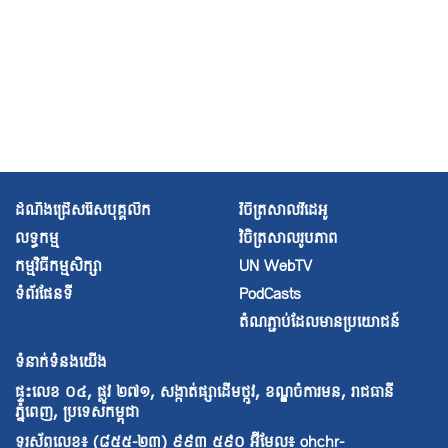
ច្បាប់សិទ្ធិមនុស្សអន្តរជាតិ
ឯកសារការធ្វើផែនការស្ដីពីសិទ្ធិមនុស្ស
ដំណឹងជ្រើសរើសបុគ្គលិក
វិចិត្រសាលវីដេអូ
លទ្ធកម្ម
វិចិត្រសាល
រូបភាព
កម្មវិធីកម្មសិក្សា
UN WebTV
ទំព័រផែនទី
PodCasts
តំណភ្ជាប់ដែលមានប្រយោជន៍
ទំនាក់ទំនងយើង
ផ្ទះលេខ​ ០៤, ផ្លូវ ២៧១, សង្កាត់ផ្សាដើមថ្កូវ, ខណ្ឌចំការមន, រាជធានី
ភ្នំពេញ, ប្រទេសកម្ពុជា
ទូរស័ព្ទលេខ៖ (៨៥៥-២៣) ៩៩៣ ៥៩០ អ៊ីមែល៖
ohchr-