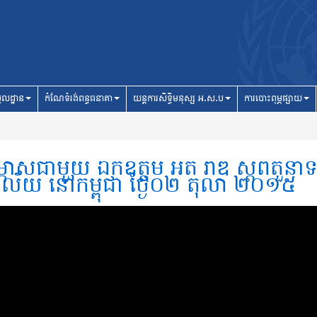
ូលដ្ឋាន
កំណែទំរង់ពន្ធធនាគា
យន្តការសិទ្ធិមនុស្ស អ.ស.ប
ការបោះពុម្ភផ្សាយ
ម្ភាសជាមួយ ឯកឧត្តម អ៊ិត រ៉ាឌី ស្តីពីតួនា
ាល័យ នៅកម្ពុជា ថ្ងៃ០២ តុលា ២០១៥