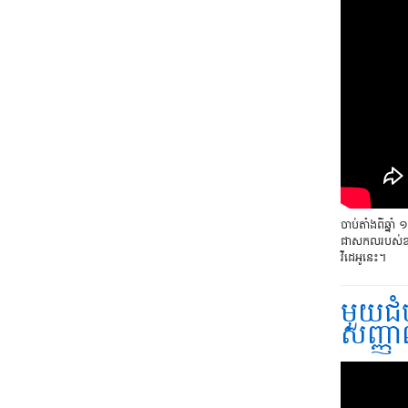
​ចាប់​តាំង​ពី​ឆ
ជាសកលរបស់ឧត្ត
វីដេអូនេះ។
មួយជំ
សញ្ញា