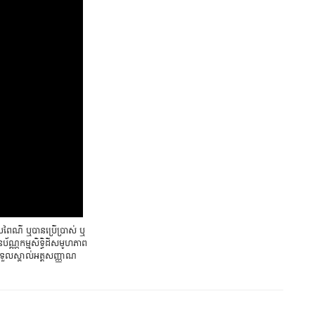
្រពៃណី ឬបានប្រើប្រាស់ ឬ
័ណ្ណកម្មសិទ្ធិដីសមូហភាព
ទួលស្គាល់អត្តសញ្ញាណ