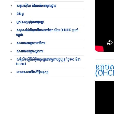
សង្គមស៊ីវិល និងសេរីភាពមូលដ្ឋាន
នីតិរដ្ឋ
អ្នកស្រឡាញ់ភេទដូចគ្នា
សម្ភាសន៍អំពីតួនាទីរបស់ការិយាល័យ OHCHR ប្រចាំ
កម្ពុជា
សាររបស់អគ្គលេខាធិការ
សាររបស់ឧត្តមស្នងការ
សន្និសីទស្តីពីសិទ្ធិមនុស្សនៅកម្ពុជាបច្ចុប្បន្ន ថ្ងៃ១០ មីនា
២០១៧
ឧត្តមស
(OHC
អបអរសាទរទិវាសិទិ្ធមនុស្ស