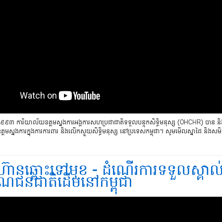
្នាំ ១៩៩៣ ​​ការិ​យាល័យ​ឧត្តមស្នងការអង្គការសហប្រជាជាតិទទួលបន្ទុកសិទ្ធិមនុស្ស (OHCHR) បាន និង
មស្នងការក្នុងការការពារ និងលើកស្ទួយសិទ្ធិមនុស្ស នៅប្រទេសកម្ពុជា។ សូមមើលស្នាដៃ និងស
ហ៊ានឆ្ពោះទៅមុខ - ដំណើរការទទួលស្គាល់
ណជនជាតិដើមនៅកម្ពុជា