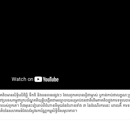
តិចមានសិទិ្ធលើដីធ្លី ទឹកដី និងធនធានផ្សេងៗ ដែលពួកគេបានធ្វើជាម្ចាស់ ឬកាន់កាប់ជាលក្ខណៈប
្រទេសកម្ពុជាក្របខ័ណ្ឌគតិយុត្តិបង្កើតជាមធ្យោបាយសម្រាប់ជនជាតិដើមភាគតិចក្នុងការទទួលបានប
តារបស់ពួកគេ។ វីដេអូនេះរៀបរាប់ពីជំហានទីមួយនៃជំហានទាំង ៣ នៃដំណើរការនេះ ពោលគឺ ការទ
តិចនៃសហគមន៍ដែលស្វែងរកប័ណ្ណកម្មសិទ្ធិដីសមូហភាព។