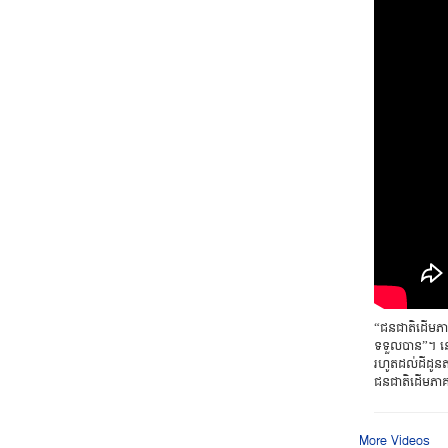
“ជនជាតិដើមភាគ
ទទួលបាន”។ នៅប
រហូតដល់ដីដូន
ជនជាតិដើមភាគ
More Videos