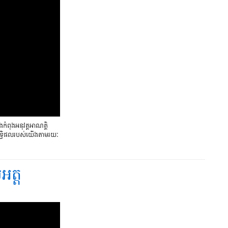
កំពុងអនុវត្តអាណត្តិ
មិទ្ធិផលរបស់យើងតាមរយៈ
អត្ត