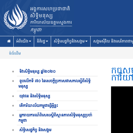
Skip to main content
អំពីយើង
នីតិរដ្ឋ
សិទ្ធិសេដ្ឋកិច្ចនិងសង្គម
សង្គមស៊ីវិល និងសេរីភាពជាម
ទំព័រដើម
កិច្ចស
ទិវាសិទ្ធិមនុស្ស ឆ្នាំ២០២០
ការិយ
ខួបលើកទី ៧០ នៃសេចក្តីប្រកាសជាសកលស្តីពីសិទ្ធិ
មនុស្ស
យុវជន និងសិទ្ធិមនុស្ស
តើការិយាល័យកម្ពុជាធ្វើអ្វីខ្លះ
អ្នករាយការណ៍ពិសេសស្តីពីស្ថានភាពសិទ្ធិមនុស្សប្រចាំ
កម្ពុជា
សិទ្ធិសេដ្ឋកិច្ច និងសង្គម