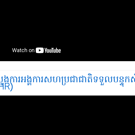
្នងការអង្គការសហប្រជាជាតិទទួលបន្ទុកសិទ
HR)