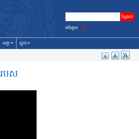
អង់គ្លេស
/
ខ្មែរ
បញ្ហា
ច្បាប់
ទីរបស់